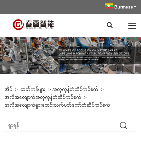
Burmese
အိမ်
>
ထုတ်ကုန်များ
>
အလှကုန်တံဆိပ်ကပ်စက်
>
အလိုအလျောက်အလှကုန်တံဆိပ်ကပ်စက်
>
အလိုအလျောက်ရှားစောင်းလက်ပတ်ကော်တံဆိပ်ကပ်စက်