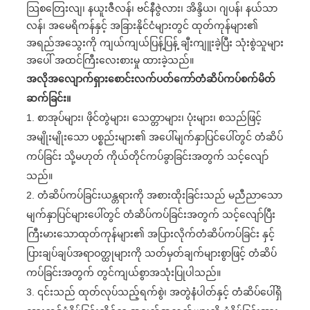
သြစတြေးလျ၊ နယူးဇီလန်၊ ဗင်နီဇွဲလား၊ အိန္ဒိယ၊ ဂျပန်၊ နယ်သာ
လန်၊ အမေရိကန်နှင့် အခြားနိုင်ငံများတွင် ထုတ်ကုန်များ၏
အရည်အသွေးကို ကျယ်ကျယ်ပြန့်ပြန့် ချီးကျူးခဲ့ပြီး သုံးစွဲသူများ
အပေါ် အထင်ကြီးလေးစားမှု ထားခဲ့သည်။
အလိုအလျောက်ရှားစောင်းလက်ပတ်ကော်တံဆိပ်ကပ်စက်မိတ်
ဆက်ခြင်း။
1. စာအုပ်များ၊ ဖိုင်တွဲများ၊ သေတ္တာများ၊ ပုံးများ၊ စသည်ဖြင့်
အမျိုးမျိုးသော ပစ္စည်းများ၏ အပေါ်မျက်နှာပြင်ပေါ်တွင် တံဆိပ်
ကပ်ခြင်း သို့မဟုတ် ကိုယ်တိုင်ကပ်ခွာခြင်းအတွက် သင့်လျော်
သည်။
2. တံဆိပ်ကပ်ခြင်းယန္တရားကို အစားထိုးခြင်းသည် မညီညာသော
မျက်နှာပြင်များပေါ်တွင် တံဆိပ်ကပ်ခြင်းအတွက် သင့်လျော်ပြီး
ကြီးမားသောထုတ်ကုန်များ၏ အပြားလိုက်တံဆိပ်ကပ်ခြင်း နှင့်
ပြားချပ်ချပ်အရာဝတ္ထုများကို သတ်မှတ်ချက်များစွာဖြင့် တံဆိပ်
ကပ်ခြင်းအတွက် တွင်ကျယ်စွာအသုံးပြုပါသည်။
3. ၎င်းသည် ထုတ်လုပ်သည့်ရက်စွဲ၊ အတွဲနံပါတ်နှင့် တံဆိပ်ပေါ်ရှိ