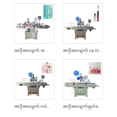
အလိုအလျောက် အသားအရေထိန်းပစ္စည်း တံဆိပ်ကပ်ခြင်းစက်
အလိုအလျောက် Lip Glaze တံဆိပ်ကပ်ခြင်းစက်
အလိုအလျောက် ကပ်ခွာတံဆိပ်ကပ်စက်
အလိုအလျောက်နှုတ်ခမ်းနီတံဆိပ်ကပ်ခြင်းစက်