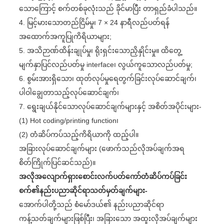
သောကြောင့် စက်တစ်ခုလုံးသည် ခိုင်မာပြီး တာရှည်ခံပါသည်။
4. မြင့်မားသောတည်ငြိမ်မှု၊ 7 × 24 နာရီလည်ပတ်ရန်
အထောက်အကူပြုကိရိယာများ;
5. အသိဉာဏ်ထိန်းချုပ်မှု၊ ရိုးရှင်းသောညှိနှိုင်းမှု။ ထိတွေ့
မျက်နှာပြင်လည်ပတ်မှု interface၊ လွယ်ကူသောလည်ပတ်မှု;
6. စွမ်းအားရှိသော၊ ထုတ်လုပ်မှုရေတွက်ခြင်းလုပ်ဆောင်ချက်၊
ပါဝါချွေတာသည့်လုပ်ဆောင်ချက်၊
7. ရွေးချယ်နိုင်သောလုပ်ဆောင်ချက်များနှင့် အစိတ်အပိုင်းများ-
(1) Hot coding/printing function၊
(2) တံဆိပ်ကပ်သည့်ကိရိယာကို ထည့်ပါ။
အခြားလုပ်ဆောင်ချက်များ (ဖောက်သည်လိုအပ်ချက်အရ
စိတ်ကြိုက်ပြင်ဆင်သည်)။
အလိုအလျောက်ရှားစောင်းလက်ပတ်ကော်တံဆိပ်ကပ်ခြင်း
စက်၏နည်းပညာဆိုင်ရာသတ်မှတ်ချက်များ-
အောက်ပါတို့သည် စံမော်ဒယ်၏ နည်းပညာဆိုင်ရာ
ကန့်သတ်ချက်များဖြစ်ပြီး၊ အခြားသော အထူးလိုအပ်ချက်များ