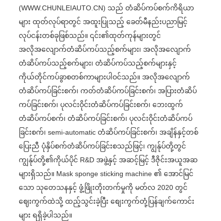
(WWW.CHUNLEIAUTO.CN) သည် တံဆိပ်ကပ်စက်ကိရိယာ
များ ထုတ်လုပ်ရာတွင် အထူးပြုသည့် ခေတ်မီနည်းပညာမြင့်
လုပ်ငန်းတစ်ခုဖြစ်သည်။ ၎င်း၏ထုတ်ကုန်များတွင်
အလိုအလျောက်တံဆိပ်ကပ်သည့်စက်များ၊ အလိုအလျောက်
တံဆိပ်ကပ်သည့်စက်များ၊ တံဆိပ်ကပ်သည့်စက်များနှင့်
ကိုယ်တိုင်ကပ်ခွာစတစ်ကာများပါဝင်သည်။ အလိုအလျောက်
တံဆိပ်ကပ်ခြင်းစက်၊ ကတ်တံဆိပ်ကပ်ခြင်းစက်၊ အပြားတံဆိပ်
ကပ်ခြင်းစက်၊ ပုလင်းဝိုင်းတံဆိပ်ကပ်ခြင်းစက်၊ ဘေးထွက်
တံဆိပ်ကပ်စက်၊ တံဆိပ်ကပ်ခြင်းစက်၊ ပုလင်းဝိုင်းတံဆိပ်ကပ်
ခြင်းစက်၊ semi-automatic တံဆိပ်ကပ်ခြင်းစက်၊ အချိန်နှင့်တစ်
ပြေးညီ ပုံနှိပ်စက်တံဆိပ်ကပ်ခြင်းစသည်ဖြင့်၊ ကျွန်ုပ်တို့တွင်
ကျွန်ုပ်တို့၏ကိုယ်ပိုင် R&D အဖွဲ့နှင့် အဆင့်မြင့် ဒီဇိုင်းအယူအဆ
များရှိသည်။ Mask sponge sticking machine ၏ အောင်မြင်
သော သုတေသနနှင့် ဖွံ့ဖြိုးတိုးတက်မှုကို မတ်လ 2020 တွင်
ဈေးကွက်ထဲသို့ ထည့်သွင်းခဲ့ပြီး စျေးကွက်တုံ့ပြန်ချက်ကောင်း
များ ရရှိခဲ့ပါသည်။