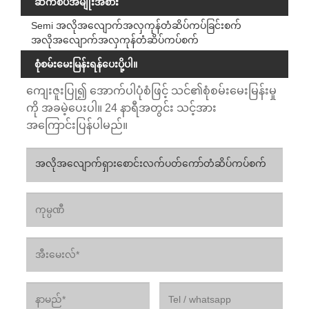
ဆက်စပ်အမျိုးအစား
Semi အလိုအလျောက်အလှကုန်တံဆိပ်ကပ်ခြင်းစက်
အလိုအလျောက်အလှကုန်တံဆိပ်ကပ်စက်
စုံစမ်းမေးမြန်းရန်ပေးပို့ပါ။
ကျေးဇူးပြု၍ အောက်ပါပုံစံဖြင့် သင်၏စုံစမ်းမေးမြန်းမှု
ကို အခမဲ့ပေးပါ။ 24 နာရီအတွင်း သင့်အား
အကြောင်းပြန်ပါမည်။