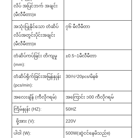
လိပ် အပြင်ဘက် အချင်း
(မီလီမီတာ)။
အသုံးပြုနိုင်သော တံဆိပ်
၇၆ မီလီမီတာ
လိပ်အတွင်းပိုင်းအချင်း
(မီလီမီတာ)။
တံဆိပ်ကပ်ခြင်း တိကျမှု
±
0.5~
1မီလီမီတာ
(mm):
တံဆိပ်ရိုက်ခြင်းအမြန်နှုန်း
3
0ï½¹
2
0pcs/မိနစ်
(pcs/min):
အလေးချိန် (ကီလိုဂရမ်)
အကြောင်း ၁
0
0 ကီလိုဂရမ်
ကြိမ်နှုန်း (HZ):
50HZ
ဗို့အား (V):
220V
ပါဝါ (W):
500W(
ဆွဲငင်နေမိသည်။
)