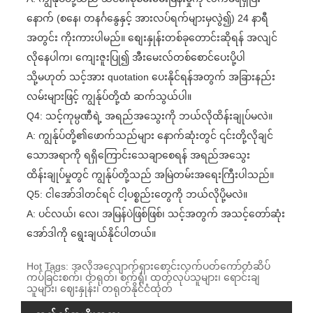
နောက် (စနေ၊ တနင်္ဂနွေနှင့် အားလပ်ရက်များမှလွဲ၍) 24 နာရီ
အတွင်း ကိုးကားပါမည်။ စျေးနှုန်းတစ်ခုတောင်းဆိုရန် အလျင်
လိုနေပါက၊ ကျေးဇူးပြု၍ အီးမေးလ်တစ်စောင်ပေးပို့ပါ
သို့မဟုတ် သင့်အား quotation ပေးနိုင်ရန်အတွက် အခြားနည်း
လမ်းများဖြင့် ကျွန်ုပ်တို့ထံ ဆက်သွယ်ပါ။
Q4: သင့်ကုမ္ပဏီရဲ့ အရည်အသွေးကို ဘယ်လိုထိန်းချုပ်မလဲ။
A: ကျွန်ုပ်တို့၏ဖောက်သည်များ နောက်ဆုံးတွင် ၎င်းတို့လိုချင်
သောအရာကို ရရှိကြောင်းသေချာစေရန် အရည်အသွေး
ထိန်းချုပ်မှုတွင် ကျွန်ုပ်တို့သည် အမြဲတမ်းအရေးကြီးပါသည်။
Q5: ငါအော်ဒါတင်ရင် ငါ့ပစ္စည်းတွေကို ဘယ်လိုပို့မလဲ။
A: ပင်လယ်၊ လေ၊ အမြန်ပဲဖြစ်ဖြစ်၊ သင့်အတွက် အသင့်တော်ဆုံး
အော်ဒါကို ရွေးချယ်နိုင်ပါတယ်။
Hot Tags: အလိုအလျောက်ရှားစောင်းလက်ပတ်ကော်တံဆိပ်
ကပ်ခြင်းစက်၊ တရုတ်၊ စက်ရုံ၊ ထုတ်လုပ်သူများ၊ ရောင်းချ
သူများ၊ ဈေးနှုန်း၊ တရုတ်နိုင်ငံထုတ်