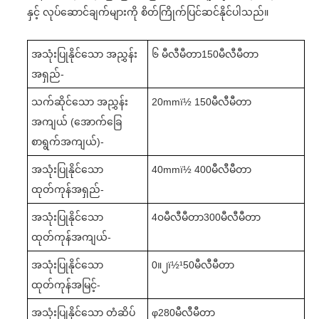
နှင့် လုပ်ဆောင်ချက်များကို စိတ်ကြိုက်ပြင်ဆင်နိုင်ပါသည်။
အသုံးပြုနိုင်သော အညွှန်း
၆ မီလီမီတာ
1
50မီလီမီတာ
အရှည်-
သက်ဆိုင်သော အညွှန်း
20mmï½ 150မီလီမီတာ
အကျယ် (အောက်ခြေ
စာရွက်အကျယ်)-
အသုံးပြုနိုင်သော
4
0mmï½ 400မီလီမီတာ
ထုတ်ကုန်အရှည်-
အသုံးပြုနိုင်သော
4
၀မီလီမီတာ
30
0မီလီမီတာ
ထုတ်ကုန်အကျယ်-
အသုံးပြုနိုင်သော
0
။၂
ï½¹
5
0မီလီမီတာ
ထုတ်ကုန်အမြင့်-
အသုံးပြုနိုင်သော တံဆိပ်
φ
280
မီလီမီတာ