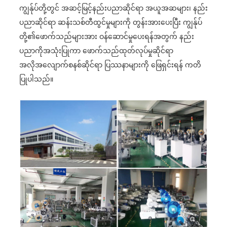
ကျွန်ုပ်တို့တွင် အဆင့်မြင့်နည်းပညာဆိုင်ရာ အယူအဆများ၊ နည်း
ပညာဆိုင်ရာ ဆန်းသစ်တီထွင်မှုများကို တွန်းအားပေးပြီး ကျွန်ုပ်
တို့၏ဖောက်သည်များအား ဝန်ဆောင်မှုပေးရန်အတွက် နည်း
ပညာကိုအသုံးပြုကာ ဖောက်သည်ထုတ်လုပ်မှုဆိုင်ရာ
အလိုအလျောက်စနစ်ဆိုင်ရာ ပြဿနာများကို ဖြေရှင်းရန် ကတိ
ပြုပါသည်။