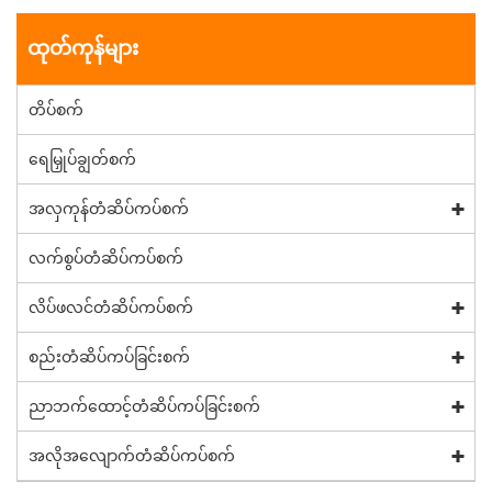
ထုတ်ကုန်များ
တိပ်စက်
ရေမြှုပ်ချွတ်စက်
အလှကုန်တံဆိပ်ကပ်စက်
လက်စွပ်တံဆိပ်ကပ်စက်
လိပ်ဖလင်တံဆိပ်ကပ်စက်
စည်းတံဆိပ်ကပ်ခြင်းစက်
ညာဘက်ထောင့်တံဆိပ်ကပ်ခြင်းစက်
အလိုအလျောက်တံဆိပ်ကပ်စက်