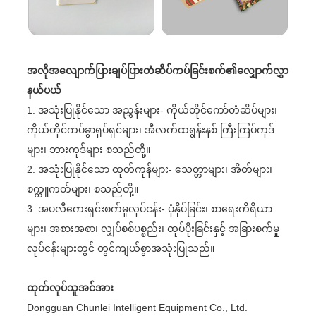
အလိုအလျောက်ပြားချပ်ပြားတံဆိပ်ကပ်ခြင်းစက်၏လျှောက်လွှာ
နယ်ပယ်
1. အသုံးပြုနိုင်သော အညွှန်းများ- ကိုယ်တိုင်ကော်တံဆိပ်များ၊
ကိုယ်တိုင်ကပ်ခွာရုပ်ရှင်များ၊ အီလက်ထရွန်းနစ် ကြီးကြပ်ကုဒ်
များ၊ ဘားကုဒ်များ စသည်တို့။
2. အသုံးပြုနိုင်သော ထုတ်ကုန်များ- သေတ္တာများ၊ အိတ်များ၊
စက္ကူကတ်များ၊ စသည်တို့။
3. အပလီကေးရှင်းစက်မှုလုပ်ငန်း- ပုံနှိပ်ခြင်း၊ စာရေးကိရိယာ
များ၊ အစားအစာ၊ လျှပ်စစ်ပစ္စည်း၊ ထုပ်ပိုးခြင်းနှင့် အခြားစက်မှု
လုပ်ငန်းများတွင် တွင်ကျယ်စွာအသုံးပြုသည်။
ထုတ်လုပ်သူအင်အား
Dongguan Chunlei Intelligent Equipment Co., Ltd.