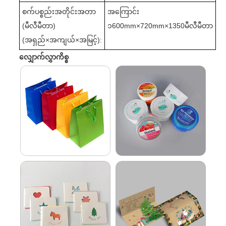
စက်ပစ္စည်းအတိုင်းအတာ
အကြောင်း
(မီလီမီတာ)
၁
60
0mm×720mm×1350မီလီမီတာ
(အရှည်
×
အကျယ်
×
အမြင့်):
လျှောက်လွှာကိစ္စ