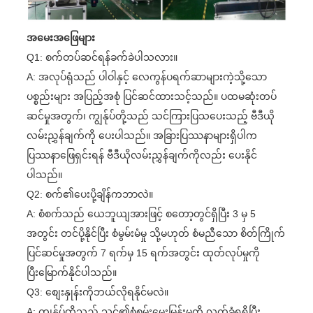
အမေးအဖြေများ
Q1: စက်တပ်ဆင်ရန်ခက်ခဲပါသလား။
A: အလုပ်ရုံသည် ပါဝါနှင့် လေကွန်ပရက်ဆာများကဲ့သို့သော
ပစ္စည်းများ အပြည့်အစုံ ပြင်ဆင်ထားသင့်သည်။ ပထမဆုံးတပ်
ဆင်မှုအတွက်၊ ကျွန်ုပ်တို့သည် သင်ကြားပြသပေးသည့် ဗီဒီယို
လမ်းညွှန်ချက်ကို ပေးပါသည်။ အခြားပြဿနာများရှိပါက
ပြဿနာဖြေရှင်းရန် ဗီဒီယိုလမ်းညွှန်ချက်ကိုလည်း ပေးနိုင်
ပါသည်။
Q2: စက်၏ပေးပို့ချိန်ကဘာလဲ။
A: စံစက်သည် ယေဘူယျအားဖြင့် စတော့တွင်ရှိပြီး 3 မှ 5
အတွင်း တင်ပို့နိုင်ပြီး စံမွမ်းမံမှု သို့မဟုတ် စံမညီသော စိတ်ကြိုက်
ပြင်ဆင်မှုအတွက် 7 ရက်မှ 15 ရက်အတွင်း ထုတ်လုပ်မှုကို
ပြီးမြောက်နိုင်ပါသည်။
Q3: စျေးနှုန်းကိုဘယ်လိုရနိုင်မလဲ။
A: ကျွန်ုပ်တို့သည် သင်၏စုံစမ်းမေးမြန်းမှုကို လက်ခံရရှိပြီး