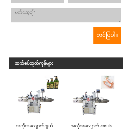
ဆက်စပ်ထုတ်ကုန်များ
အလိုအလျောက်ဂျယ်တံဆိပ်ကပ်စက်
အလိုအလျောက် emulsion တံဆိပ်ကပ်ခြင်းစက်