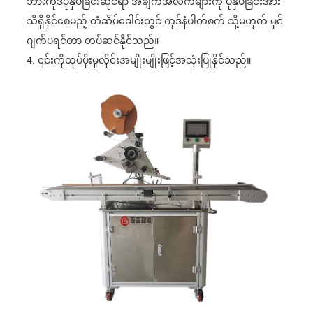
ဘားကုဒ်ပုံနှိပ်ခြင်းဆိုင်ရာ အချက်အလက်များကို ပုံနှိပ်ခြင်းအား
သိရှိနိုင်စေမည့် တံဆိပ်ခေါင်းတွင် ကုဒ်နံပါတ်စက် သို့မဟုတ် မှင်
ဂျက်ပရင်တာ တပ်ဆင်နိုင်သည်။
4. ၎င်းကိုထုပ်ပိုးမှုလိုင်းအမျိုးမျိုးဖြင့်အသုံးပြုနိုင်သည်။