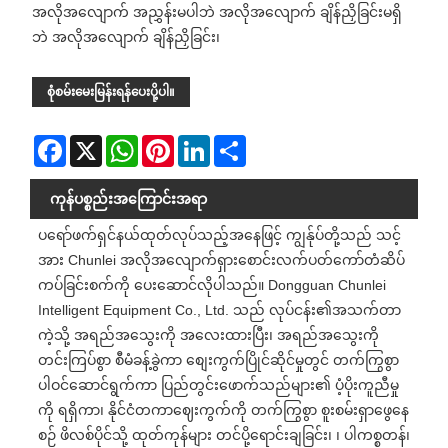
အလိုအလျောက် အညွှန်းမပါဘဲ အလိုအလျောက် ချိန်ညှိခြင်းမရှိ
ဘဲ အလိုအလျောက် ချိန်ညှိခြင်း၊
စုံစမ်းမေးမြန်းရန်ပေးပို့ပါ။
Facebook
X
WhatsApp
Pinterest
LinkedIn
Share
ကုန်ပစ္စည်းအကြောင်းအရာ
ပရော်ဖက်ရှင်နယ်ထုတ်လုပ်သည့်အနေဖြင့် ကျွန်ုပ်တို့သည် သင့်
အား Chunlei အလိုအလျောက်ရှားစောင်းလက်ပတ်ကော်တံဆိပ်
ကပ်ခြင်းစက်ကို ပေးဆောင်လိုပါသည်။ Dongguan Chunlei
Intelligent Equipment Co., Ltd. သည် လုပ်ငန်း၏အသက်တာ
ကဲ့သို့ အရည်အသွေးကို အလေးထားပြီး၊ အရည်အသွေးကို
တင်းကြပ်စွာ စီမံခန့်ခွဲကာ စျေးကွက်ပြိုင်ဆိုင်မှုတွင် တက်ကြွစွာ
ပါဝင်ဆောင်ရွက်ကာ ပြည်တွင်းဖောက်သည်များ၏ ပံ့ပိုးကူညီမှု
ကို ရရှိကာ၊ နိုင်ငံတကာဈေးကွက်ကို တက်ကြွစွာ စူးစမ်းရှာဖွေနေ
စဉ် ဖိလစ်ပိုင်သို့ ထုတ်ကုန်များ တင်ပို့ရောင်းချခြင်း၊ ၊ ပါကစ္စတန်၊