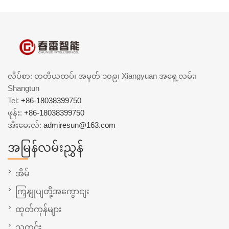
လိပ်စာ: တတိယထပ်၊ အမှတ် ၁၀၉၊ Xiangyuan အရှေ့လမ်း၊
Shangtun
Tel:
+86-18038399750
ဖုန်း:
+86-18038399750
အီးမေးလ်:
admiresun@163.com
အမြန်လမ်းညွှန်
အိမ်
ကြှနျုပျတို့အကွောငျး
ထုတ်ကုန်များ
သတင်း