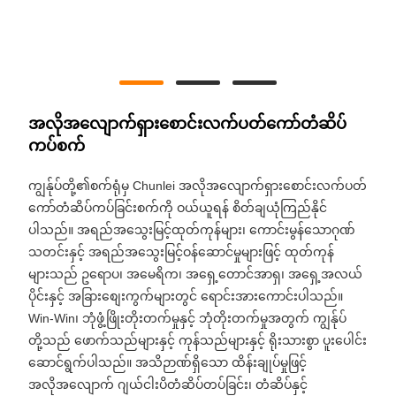
အလိုအလျောက်ရှားစောင်းလက်ပတ်ကော်တံဆိပ်
ကပ်စက်
ကျွန်ုပ်တို့၏စက်ရုံမှ Chunlei အလိုအလျောက်ရှားစောင်းလက်ပတ်
ကော်တံဆိပ်ကပ်ခြင်းစက်ကို ဝယ်ယူရန် စိတ်ချယုံကြည်နိုင်
ပါသည်။ အရည်အသွေးမြင့်ထုတ်ကုန်များ၊ ကောင်းမွန်သောဂုဏ်
သတင်းနှင့် အရည်အသွေးမြင့်ဝန်ဆောင်မှုများဖြင့် ထုတ်ကုန်
များသည် ဥရောပ၊ အမေရိက၊ အရှေ့တောင်အာရှ၊ အရှေ့အလယ်
ပိုင်းနှင့် အခြားစျေးကွက်များတွင် ရောင်းအားကောင်းပါသည်။
Win-Win၊ ဘုံဖွံ့ဖြိုးတိုးတက်မှုနှင့် ဘုံတိုးတက်မှုအတွက် ကျွန်ုပ်
တို့သည် ဖောက်သည်များနှင့် ကုန်သည်များနှင့် ရိုးသားစွာ ပူးပေါင်း
ဆောင်ရွက်ပါသည်။ အသိဉာဏ်ရှိသော ထိန်းချုပ်မှုဖြင့်
အလိုအလျောက် ဂျယ်ငါးပိတံဆိပ်တပ်ခြင်း၊ တံဆိပ်နှင့်