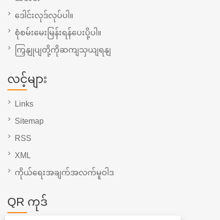
ဒေါင်းလုဒ်လုပ်ပါ။
စုံစမ်းမေးမြန်းရန်ပေးပို့ပါ။
ကြှနျုပျတို့ကိုဆကျသှယျရနျ
လင့်များ
Links
Sitemap
RSS
XML
ကိုယ်ရေးအချက်အလက်မူဝါဒ
QR ကုဒ်