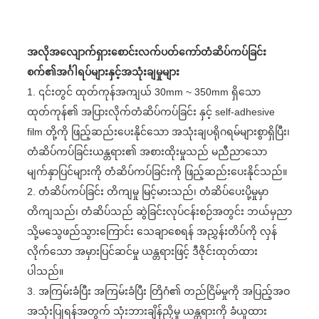
အလိုအလျောက်ရှားစောင်းလက်ပတ်ကော်တံဆိပ်ကပ်ခြင်း
စက်၏အင်္ဂါရပ်များနှင့်အသုံးချမှုများ
1. ၎င်းတွင် ထုတ်ကုန်အကျယ် 30mm ~ 350mm ရှိသော
ထုတ်ကုန်၏ အပြားလိုက်တံဆိပ်ကပ်ခြင်း နှင့် self-adhesive
film တို့ကို ဖြည့်ဆည်းပေးနိုင်သော အသုံးချပရိုဂရမ်များစွာရှိပြီး၊
တံဆိပ်ကပ်ခြင်းယန္တရား၏ အစားထိုးမှုသည် မညီညာသော
မျက်နှာပြင်များကို တံဆိပ်ကပ်ခြင်းကို ဖြည့်ဆည်းပေးနိုင်သည်။
2. တံဆိပ်ကပ်ခြင်း တိကျမှု မြင့်မားသည်၊ တံဆိပ်ပေးပို့မှုမှာ
တိကျသည်၊ တံဆိပ်သည် ဆွဲခြင်းလုပ်ငန်းစဉ်အတွင်း ဘယ်မှညာ
သို့မသွေဖည်သွားကြောင်း သေချာစေရန် အညွှန်းတိပ်ကို လှန်
လိုက်သော အမှားပြင်ဆင်မှု ယန္တရားဖြင့် ဒီဇိုင်းထုတ်ထား
ပါသည်။
3. အကြမ်းခံပြီး အကြမ်းခံပြီး တြိဂံ၏ တည်ငြိမ်မှုကို အပြည့်အဝ
အသုံးပြုရန်အတွက် သုံးဘားချိန်ညှိမှု ယန္တရားကို ခံယူထား