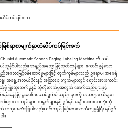
ဆိပ်ကပ်ခြင်းစက်
ြစ်ရာစာမျက်နှာတံဆိပ်ကပ်ခြင်းစက်
ံမှ Chunlei Automatic Scratch Paging Labeling Machine ကို သင်
ဝယ်ယူနိုင်ပါသည်။ အရည်အသွေးမြင့်ထုတ်ကုန်များ၊ ကောင်းမွန်သော
ည်အသွေးမြင့်ဝန်ဆောင်မှုများဖြင့် ထုတ်ကုန်များသည် ဥရောပ၊ အမေရိ
ှ၊ အရှေ့အလယ်ပိုင်းနှင့် အခြားစျေးကွက်များတွင် ရောင်းအားကောင်း
ံဖွံ့ဖြိုးတိုးတက်မှုနှင့် ဘုံတိုးတက်မှုအတွက် ဖောက်သည်များနှင့်
တ်ရင်းမှန်ဖြင့် ပူးပေါင်းဆောင်ရွက်ပါသည်။ ၎င်းကို ကတ်များ၊ ထီများ၊
်များ၊ အထည်များ၊ စာရွက်များနှင့် ရုပ်ရှင်အမျိုးအစားအားလုံးကို
 အထူးအသုံးပြုပါသည်။ ၎င်းသည် မြင့်မားသောတိကျမှုရှိပြီး ရုပ်ရှင်
ိပါ။