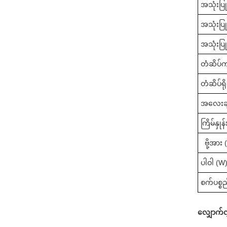
အသုံးပြု
အသုံးပြ
အသုံးပြု
တံဆိပ်က
တံဆိပ်ရိ
အလေးချိ
ကြိမ်နှုန
ဗို့အား 
ပါဝါ (W)
စက်ပစ္စ
လျှောက်လွ