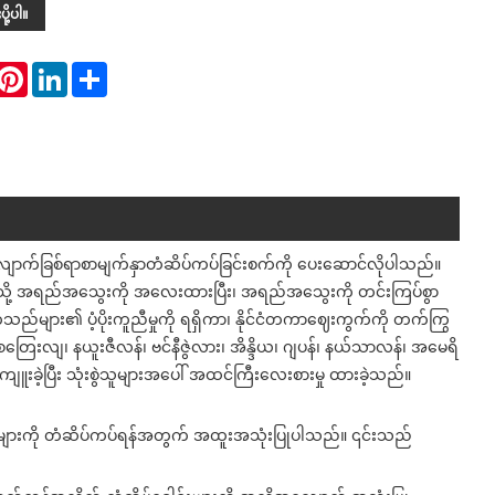
ို့ပါ။
hatsApp
Pinterest
LinkedIn
Share
လျောက်ခြစ်ရာစာမျက်နှာတံဆိပ်ကပ်ခြင်းစက်ကို ပေးဆောင်လိုပါသည်။
့သို့ အရည်အသွေးကို အလေးထားပြီး၊ အရည်အသွေးကို တင်းကြပ်စွာ
ာက်သည်များ၏ ပံ့ပိုးကူညီမှုကို ရရှိကာ၊ နိုင်ငံတကာဈေးကွက်ကို တက်ကြွ
်၊ သြစတြေးလျ၊ နယူးဇီလန်၊ ဗင်နီဇွဲလား၊ အိန္ဒိယ၊ ဂျပန်၊ နယ်သာလန်၊ အမေရိ
ကျူးခဲ့ပြီး သုံးစွဲသူများအပေါ် အထင်ကြီးလေးစားမှု ထားခဲ့သည်။
ရှင်များကို တံဆိပ်ကပ်ရန်အတွက် အထူးအသုံးပြုပါသည်။ ၎င်းသည်