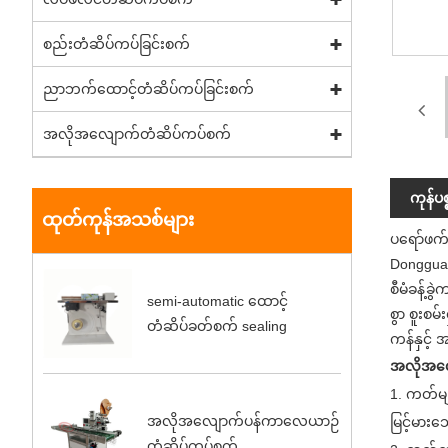
စည်းတံဆိပ်ကပ်ခြင်းစက်
ညာဘက်ထောင့်တံဆိပ်ကပ်ခြင်းစက်
အလိုအလျောက်တံဆိပ်ကပ်စက်
ကုန်ပ
ထုတ်ကုန်အသစ်များ
ပရော်ဖက်
Dongguan
စီမံခန့်ခ
semi-automatic ထောင့်
စွာ စူးစမ
တံဆိပ်ခတ်စက် sealing
ကန်နှင့် 
အလိုအလျ
1. ကတ်မျ
အလိုအလျောက်ပန်ကာလေယာဉ်
မြင့်မားသေ
တံဆိပ်ကပ်စက်