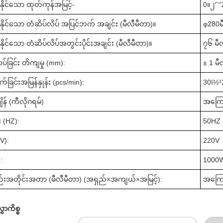
နိုင်သော ထုတ်ကုန်အမြင့်-
0
။၂
～
ုနိုင်သော တံဆိပ်လိပ် အပြင်ဘက် အချင်း (မီလီမီတာ)။
φ
280
နိုင်သော တံဆိပ်လိပ်အတွင်းပိုင်းအချင်း (မီလီမီတာ)။
၇၆ မီ
ပ်ခြင်း တိကျမှု (mm):
± 1 မ
ုက်ခြင်းအမြန်နှုန်း (pcs/min):
3
0ï½¹
န် (ကီလိုဂရမ်)
အကြော
်း (HZ):
50HZ
(V):
220V
:
100
0
ည်းအတိုင်းအတာ (မီလီမီတာ) (အရှည်
×
အကျယ်
×
အမြင့်):
အကြော
ှာကိစ္စ