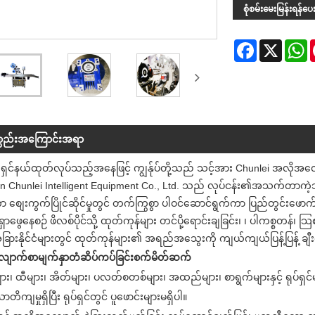
စုံစမ်းမေးမြန်းရန်ပေးပ
Facebook
X
W
စ္စည်းအကြောင်းအရာ
ရှင်နယ်ထုတ်လုပ်သည့်အနေဖြင့် ကျွန်ုပ်တို့သည် သင့်အား Chunlei အလိုအ
 Chunlei Intelligent Equipment Co., Ltd. သည် လုပ်ငန်း၏အသက်တာကဲ
ွဲကာ စျေးကွက်ပြိုင်ဆိုင်မှုတွင် တက်ကြွစွာ ပါဝင်ဆောင်ရွက်ကာ ပြည်တွင်းဖေ
်းရှာဖွေနေစဉ် ဖိလစ်ပိုင်သို့ ထုတ်ကုန်များ တင်ပို့ရောင်းချခြင်း၊ ၊ ပါကစ္စတန
အခြားနိုင်ငံများတွင် ထုတ်ကုန်များ၏ အရည်အသွေးကို ကျယ်ကျယ်ပြန့်ပြန့် ချီး
ောက်စာမျက်နှာတံဆိပ်ကပ်ခြင်းစက်မိတ်ဆက်
ား၊ ထီများ၊ အိတ်များ၊ ပလတ်စတစ်များ၊ အထည်များ၊ စာရွက်များနှင့် ရုပ်
ာတိကျမှုရှိပြီး ရုပ်ရှင်တွင် ပူဖောင်းများမရှိပါ။