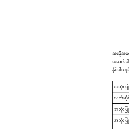
အလိုအလျ
အောက်ပါတ
နိုင်ပါသည
အသုံးပြ
သက်ဆို
အသုံးပြ
အသုံးပြ