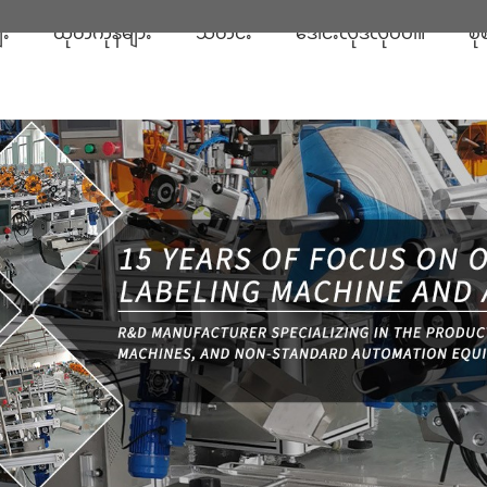
ျး
ထုတ်ကုန်များ
သတင်း
ဒေါင်းလုဒ်လုပ်ပါ။
စု