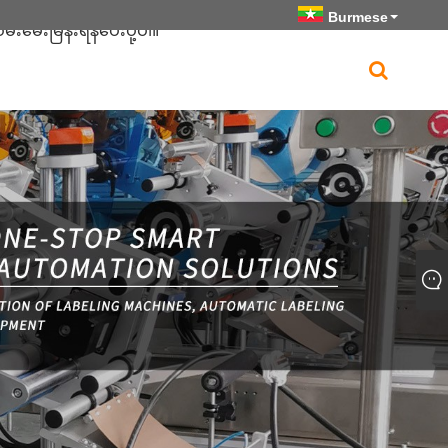
Burmese
ံစမ်းမေးမြန်းရန်ပေးပို့ပါ။