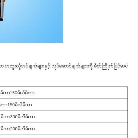
အထူးလိုအပ်ချက်များနှင့် လုပ်ဆောင်ချက်များကို စိတ်ကြိုက်ပြင်ဆင်
ီမီတာ
15
0မီလီမီတာ
မီတာ
15
0မီလီမီတာ
ီမီတာ
30
0မီလီမီတာ
ီမီတာ
20
0မီလီမီတာ