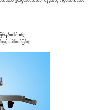
ဆက်တင်ကာကွယ်မှုလုပ်ဆောင်ချက်နှင့်အတူ အစွမ်းထက်သော
းနှင့်ပေါင်းစပ်);
င့် ပေါင်းစပ်ခြင်း);