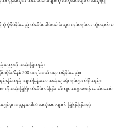
ထုတ်ကုန်အလိုက် တံဆိပ်ခေါင်းများကို အလိုအလျောက် အသုံးပြု
့ကို ပုံနှိပ်နိုင်သည့် တံဆိပ်ခေါင်းခေါင်းတွင် ကုဒ်ပရင်တာ သို့မဟုတ် ပ
ီးနည်းပညာကို အသုံးပြုသည်။
င်းပိုင်း/မိနစ် 200 ကျော်အထိ ရောက်ရှိနိုင်သည်။
်ဆည်းနိုင်သည့် ကျယ်ပြန့်သော အသုံးချပရိုဂရမ်များ ပါရှိသည်။
 roller ကိုအသုံးပြုပြီး တံဆိပ်ကပ်ခြင်း တိကျသေချာစေရန် သယ်ဆောင်
ုပ်မှု၊ အညွှန်းမပါဘဲ အလိုအလျောက် ပြုပြင်ခြင်းနှင့်