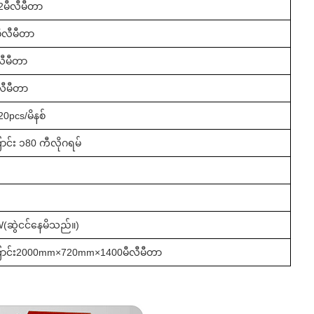
2
မီလီမီတာ
မီလီမီတာ
လီမီတာ
ီလီမီတာ
2
0pcs/မိနစ်
င်း ၁
8
0 ကီလိုဂရမ်
W(
ဆွဲငင်နေမိသည်။
)
င်း
200
0mm×720mm×1
40
0မီလီမီတာ