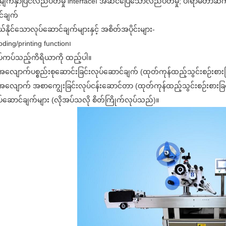
့မျက်နှာပြင်လည်ပတ်မှု interface၊ အဆင်ပြေသောလည်ပတ်မှု; ပါရာမီတာ
င်ချက်
ယ်နိုင်သောလုပ်ဆောင်ချက်များနှင့် အစိတ်အပိုင်းများ-
oding/printing function၊
ပ်ကပ်သည့်ကိရိယာကို ထည့်ပါ။
အလျောက်ပစ္စည်းစုဆောင်းခြင်းလုပ်ဆောင်ချက် (ထုတ်ကုန်ထည့်သွင်းစဉ်းစားခြင်
အလျောက် အစာကျွေးခြင်းလုပ်ငန်းဆောင်တာ (ထုတ်ကုန်ထည့်သွင်းစဉ်းစားခြင်းနှ
်ဆောင်ချက်များ (လိုအပ်သလို စိတ်ကြိုက်လုပ်သည်)။