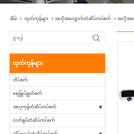
အိမ်
>
ထုတ်ကုန်များ
>
အလိုအလျောက်တံဆိပ်ကပ်စက်
>
အလိုအလျ
ထုတ်ကုန်များ
တိပ်စက်
ရေမြှုပ်ချွတ်စက်
အလှကုန်တံဆိပ်ကပ်စက်
လက်စွပ်တံဆိပ်ကပ်စက်
လိပ်ဖလင်တံဆိပ်ကပ်စက်