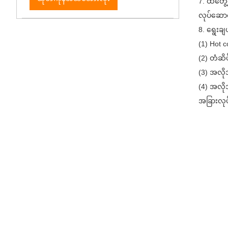
7. ထိတွေ
လုပ်ဆော
8. ရွေးချ
(1) Hot c
(2) တံဆိ
(3) အလို
(4) အလို
အခြားလုပ