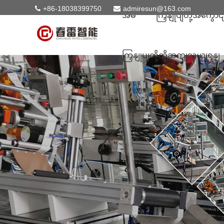
+86-18038399750
admiresun@163.com
အိမ်
ကြှနျုပျတို့အကွောင
ကြှနျုပျတို့ကိုဆကျသှယျရနျ