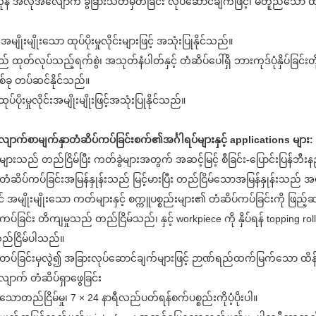
ုန် အလိုအလျောက် ခွဲခြားသတ်မှတ်ခြင်း လုပ်ဆောင်ချက်ဖြင့်၊ မတူညီသော 
 အမျိုးမျိုးသော ထုပ်ပိုးမှုလိုင်းများဖြင့် အသုံးပြုနိုင်သည်။
် ထုတ်လုပ်သည့်ရက်စွဲ၊ အသုတ်နံပါတ်နှင့် တံဆိပ်ပေါ်ရှိ ဘားကုဒ်ပုံနှိပ်ခြင်းတို
ခု တပ်ဆင်နိုင်သည်။
ထုပ်ပိုးမှုလိုင်းအမျိုးမျိုးဖြင့်အသုံးပြုနိုင်သည်။
ာက်စာမျက်နှာတံဆိပ်ကပ်ခြင်းစက်၏အင်္ဂါရပ်များနှင့် applications များ:
ဲများသည် တည်ငြိမ်ပြီး ကတ်ခွဲများအတွက် အဆင့်မြင့် စီခြင်း-ပြောင်းပြန်ဘ
တံဆိပ်ကပ်ခြင်းအမြန်နှုန်းသည် မြင့်မားပြီး တည်ငြိမ်သောအမြန်နှုန်းသည် အပို
င် အမျိုးမျိုးသော ကတ်များနှင့် စက္ကူပစ္စည်းများ၏ တံဆိပ်ကပ်ခြင်းကို ဖြည့
်ကပ်ခြင်း တိကျမှုသည် တည်ငြိမ်သည်၊ နှင့် workpiece ကို နှိပ်ရန် topping
 တည်ငြိမ်ပါသည်။
်တပ်ခြင်းမှလွဲ၍ အခြားလုပ်ဆောင်ချက်များဖြင့် ဉာဏ်ရည်ထက်မြက်သော ထိန်းချ
ာက် တံဆိပ်ရှာဖွေခြင်း
ားသောတည်ငြိမ်မှု၊ 7 × 24 နာရီလည်ပတ်ရန်စက်ပစ္စည်းကိုပံ့ပိုးပါ။