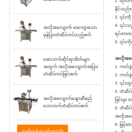
2. ထုတ်က
နိုင်သည်။
3. ၎င်းကို
4. ၎င်းသည
အလိုအလျောက် မာကျောသော
ရင်တာတစ်
မှန်ပြားတံဆိပ်ကပ်သည့်စက်
5. ၎င်းကို
အလိုအလျေ
ဆေးဘက်ဆိုင်ရာအိတ်များ
1. ကတ်ခွ
အတွက် အလိုအလျောက်အပြား
တံဆိပ်ကပ်ခြင်းစက်
2. ကတ်ခွဲ
3. ၎င်းတွ
4. တံဆိပ
အလိုအလျောက်ချောဆီစည်
ခြင်းမှာ
ဘေးဘက်တံဆိပ်ကပ်စက်
5. တံဆိပ
အလိုအလျေ
6. မြင့်မ
ထုတ်ကုန်အသစ်အားလုံး