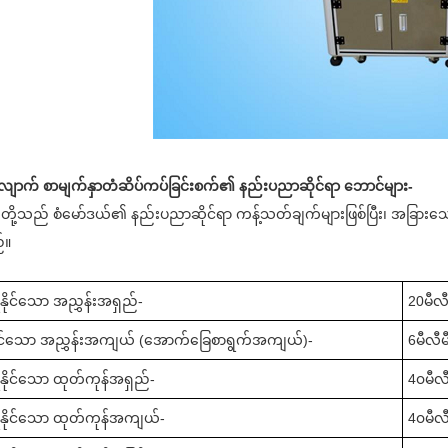
ောက် စာမျက်နှာတံဆိပ်ကပ်ခြင်းစက်၏ နည်းပညာဆိုင်ရာ ဘောင်များ-
ို့သည် စံမော်ဒယ်၏ နည်းပညာဆိုင်ရာ ကန့်သတ်ချက်များဖြစ်ပြီး၊ အခြားသော 
်။
ုနိုင်သော အညွှန်းအရှည်-
20
မီလ
င်သော အညွှန်းအကျယ် (အောက်ခြေစာရွက်အကျယ်)-
6
မီလီ
ုနိုင်သော ထုတ်ကုန်အရှည်-
4
၀မီလ
ုနိုင်သော ထုတ်ကုန်အကျယ်-
4
၀မီလ