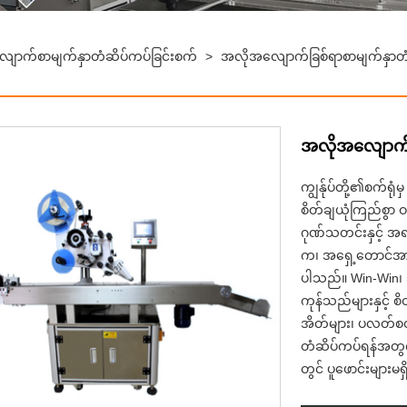
ောက်စာမျက်နှာတံဆိပ်ကပ်ခြင်းစက်
>
အလိုအလျောက်ခြစ်ရာစာမျက်နှာတံ
အလိုအလျောက်ခ
ကျွန်ုပ်တို့၏စက်ရု
စိတ်ချယုံကြည်စွာ 
ဂုဏ်သတင်းနှင့် အရ
က၊ အရှေ့တောင်အာရ
ပါသည်။ Win-Win၊ ဘု
ကုန်သည်များနှင့် စိ
အိတ်များ၊ ပလတ်စတစ
တံဆိပ်ကပ်ရန်အတွက်
တွင် ပူဖောင်းများမရှ