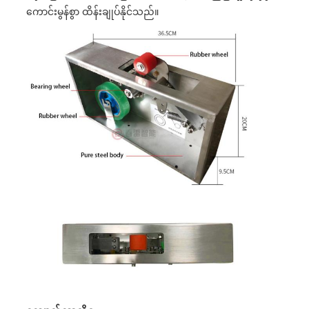
ကောင်းမွန်စွာ ထိန်းချုပ်နိုင်သည်။