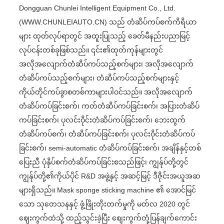
Dongguan Chunlei Intelligent Equipment Co., Ltd.
(WWW.CHUNLEIAUTO.CN) သည် တံဆိပ်ကပ်စက်ကိရိယာ
များ ထုတ်လုပ်ရာတွင် အထူးပြုသည့် ခေတ်မီနည်းပညာမြင့်
လုပ်ငန်းတစ်ခုဖြစ်သည်။ ၎င်း၏ထုတ်ကုန်များတွင်
အလိုအလျောက်တံဆိပ်ကပ်သည့်စက်များ၊ အလိုအလျောက်
တံဆိပ်ကပ်သည့်စက်များ၊ တံဆိပ်ကပ်သည့်စက်များနှင့်
ကိုယ်တိုင်ကပ်ခွာစတစ်ကာများပါဝင်သည်။ အလိုအလျောက်
တံဆိပ်ကပ်ခြင်းစက်၊ ကတ်တံဆိပ်ကပ်ခြင်းစက်၊ အပြားတံဆိပ်
ကပ်ခြင်းစက်၊ ပုလင်းဝိုင်းတံဆိပ်ကပ်ခြင်းစက်၊ ဘေးထွက်
တံဆိပ်ကပ်စက်၊ တံဆိပ်ကပ်ခြင်းစက်၊ ပုလင်းဝိုင်းတံဆိပ်ကပ်
ခြင်းစက်၊ semi-automatic တံဆိပ်ကပ်ခြင်းစက်၊ အချိန်နှင့်တစ်
ပြေးညီ ပုံနှိပ်စက်တံဆိပ်ကပ်ခြင်းစသည်ဖြင့်၊ ကျွန်ုပ်တို့တွင်
ကျွန်ုပ်တို့၏ကိုယ်ပိုင် R&D အဖွဲ့နှင့် အဆင့်မြင့် ဒီဇိုင်းအယူအဆ
များရှိသည်။ Mask sponge sticking machine ၏ အောင်မြင်
သော သုတေသနနှင့် ဖွံ့ဖြိုးတိုးတက်မှုကို မတ်လ 2020 တွင်
ဈေးကွက်ထဲသို့ ထည့်သွင်းခဲ့ပြီး စျေးကွက်တုံ့ပြန်ချက်ကောင်း