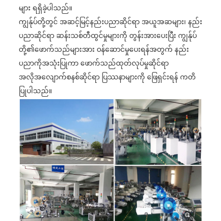
များ ရရှိခဲ့ပါသည်။
ကျွန်ုပ်တို့တွင် အဆင့်မြင့်နည်းပညာဆိုင်ရာ အယူအဆများ၊ နည်း
ပညာဆိုင်ရာ ဆန်းသစ်တီထွင်မှုများကို တွန်းအားပေးပြီး ကျွန်ုပ်
တို့၏ဖောက်သည်များအား ဝန်ဆောင်မှုပေးရန်အတွက် နည်း
ပညာကိုအသုံးပြုကာ ဖောက်သည်ထုတ်လုပ်မှုဆိုင်ရာ
အလိုအလျောက်စနစ်ဆိုင်ရာ ပြဿနာများကို ဖြေရှင်းရန် ကတိ
ပြုပါသည်။