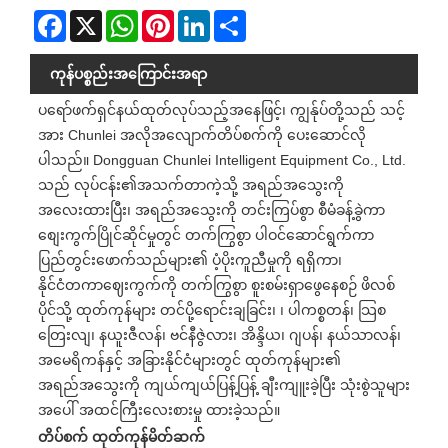
Facebook
X
WhatsApp
Pinterest
LinkedIn
Share
ကုန်ပစ္စည်းအကြောင်းအရာ
ပရော်ဖက်ရှင်နယ်ထုတ်လုပ်သည့်အနေဖြင့်၊ ကျွန်ုပ်တို့သည် သင့်
အား Chunlei အလိုအလျောက်တိပ်စက်ကို ပေးဆောင်လို
ပါသည်။ Dongguan Chunlei Intelligent Equipment Co., Ltd.
သည် လုပ်ငန်း၏အသက်တာကဲ့သို့ အရည်အသွေးကို
အလေးထားပြီး၊ အရည်အသွေးကို တင်းကြပ်စွာ စီမံခန့်ခွဲကာ
စျေးကွက်ပြိုင်ဆိုင်မှုတွင် တက်ကြွစွာ ပါဝင်ဆောင်ရွက်ကာ
ပြည်တွင်းဖောက်သည်များ၏ ပံ့ပိုးကူညီမှုကို ရရှိကာ၊
နိုင်ငံတကာဈေးကွက်ကို တက်ကြွစွာ စူးစမ်းရှာဖွေနေစဉ် ဖိလစ်
ပိုင်သို့ ထုတ်ကုန်များ တင်ပို့ရောင်းချခြင်း၊ ၊ ပါကစ္စတန်၊ သြစ
တြေးလျ၊ နယူးဇီလန်၊ ဗင်နီဇွဲလား၊ အိန္ဒိယ၊ ဂျပန်၊ နယ်သာလန်၊
အမေရိကန်နှင့် အခြားနိုင်ငံများတွင် ထုတ်ကုန်များ၏
အရည်အသွေးကို ကျယ်ကျယ်ပြန့်ပြန့် ချီးကျူးခဲ့ပြီး သုံးစွဲသူများ
အပေါ် အထင်ကြီးလေးစားမှု ထားခဲ့သည်။
တိပ်စက် ထုတ်ကုန်မိတ်ဆက်