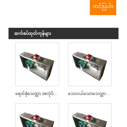
ဆက်စပ်ထုတ်ကုန်များ
ရောင်စုံသေတ္တာ အလုံပိတ်တိပ်စက်
သေးငယ်သောသေတ္တာအလုံပိတ်စက်