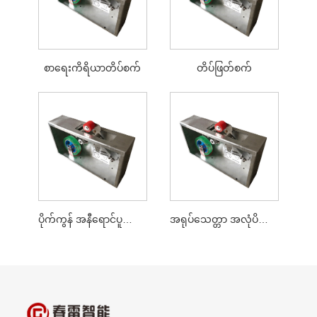
စာရေးကိရိယာတိပ်စက်
တိပ်ဖြတ်စက်
ပိုက်ကွန် အနီရောင်ပူဖောင်းအရောင်သေတ္တာတိပ်စက်
အရုပ်သေတ္တာ အလုံပိတ်တိပ်စက်