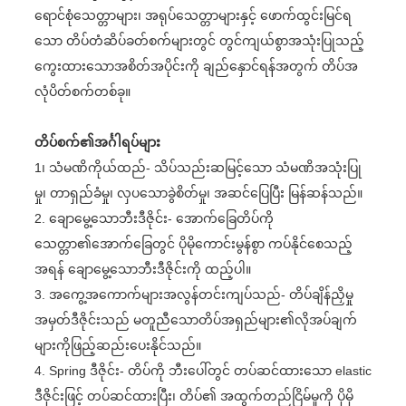
ရောင်စုံသေတ္တာများ၊ အရုပ်သေတ္တာများနှင့် ဖောက်ထွင်းမြင်ရ
သော တိပ်တံဆိပ်ခတ်စက်များတွင် တွင်ကျယ်စွာအသုံးပြုသည့်
ကွေးထားသောအစိတ်အပိုင်းကို ချည်နှောင်ရန်အတွက် တိပ်အ
လုံပိတ်စက်တစ်ခု။
တိပ်စက်၏အင်္ဂါရပ်များ
1၊ သံမဏိကိုယ်ထည်- သိပ်သည်းဆမြင့်သော သံမဏိအသုံးပြု
မှု၊ တာရှည်ခံမှု၊ လှပသောခွဲစိတ်မှု၊ အဆင်ပြေပြီး မြန်ဆန်သည်။
2. ချောမွေ့သောဘီးဒီဇိုင်း- အောက်ခြေတိပ်ကို
သေတ္တာ၏အောက်ခြေတွင် ပိုမိုကောင်းမွန်စွာ ကပ်နိုင်စေသည့်
အရန် ချောမွေ့သောဘီးဒီဇိုင်းကို ထည့်ပါ။
3. အကွေ့အကောက်များအလွန်တင်းကျပ်သည်- တိပ်ချိန်ညှိမှု
အမှတ်ဒီဇိုင်းသည် မတူညီသောတိပ်အရှည်များ၏လိုအပ်ချက်
များကိုဖြည့်ဆည်းပေးနိုင်သည်။
4. Spring ဒီဇိုင်း- တိပ်ကို ဘီးပေါ်တွင် တပ်ဆင်ထားသော elastic
ဒီဇိုင်းဖြင့် တပ်ဆင်ထားပြီး၊ တိပ်၏ အထွက်တည်ငြိမ်မှုကို ပိုမို