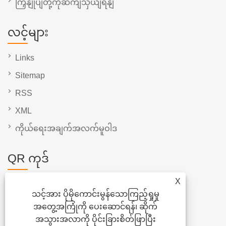
ကြှနျုပျတို့ကိုဆကျသှယျရနျ
လင့်များ
Links
Sitemap
RSS
XML
ကိုယ်ရေးအချက်အလက်မူဝါဒ
QR ကုဒ်
X
သင့်အား ပိုမိုကောင်းမွန်သောကြည့်ရှုမှု
အတွေ့အကြုံကို ပေးဆောင်ရန်၊ ဆိုက်
အသွားအလာကို ပိုင်းခြားစိတ်ဖြာပြီး