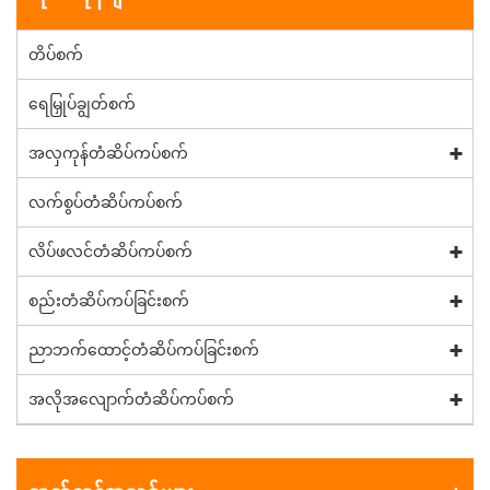
တိပ်စက်
ရေမြှုပ်ချွတ်စက်
အလှကုန်တံဆိပ်ကပ်စက်
လက်စွပ်တံဆိပ်ကပ်စက်
လိပ်ဖလင်တံဆိပ်ကပ်စက်
စည်းတံဆိပ်ကပ်ခြင်းစက်
ညာဘက်ထောင့်တံဆိပ်ကပ်ခြင်းစက်
အလိုအလျောက်တံဆိပ်ကပ်စက်