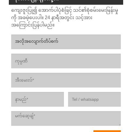
ကျေးဇူးပြု၍ အောက်ပါပုံစံဖြင့် သင်၏စုံစမ်းမေးမြန်းမှု
ကို အခမဲ့ပေးပါ။ 24 နာရီအတွင်း သင့်အား
အကြောင်းပြန်ပါမည်။