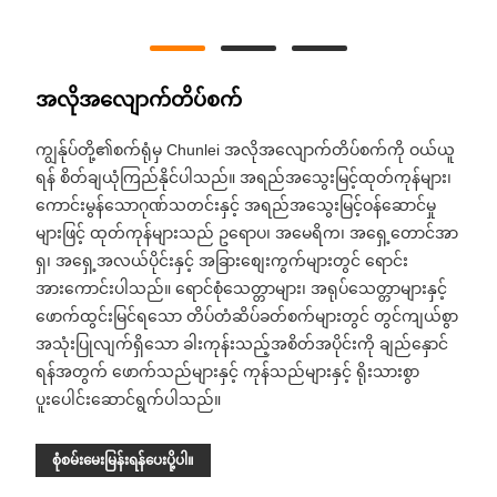
အလိုအလျောက်တိပ်စက်
ကျွန်ုပ်တို့၏စက်ရုံမှ Chunlei အလိုအလျောက်တိပ်စက်ကို ဝယ်ယူ
ရန် စိတ်ချယုံကြည်နိုင်ပါသည်။ အရည်အသွေးမြင့်ထုတ်ကုန်များ၊
ကောင်းမွန်သောဂုဏ်သတင်းနှင့် အရည်အသွေးမြင့်ဝန်ဆောင်မှု
များဖြင့် ထုတ်ကုန်များသည် ဥရောပ၊ အမေရိက၊ အရှေ့တောင်အာ
ရှ၊ အရှေ့အလယ်ပိုင်းနှင့် အခြားစျေးကွက်များတွင် ရောင်း
အားကောင်းပါသည်။ ရောင်စုံသေတ္တာများ၊ အရုပ်သေတ္တာများနှင့်
ဖောက်ထွင်းမြင်ရသော တိပ်တံဆိပ်ခတ်စက်များတွင် တွင်ကျယ်စွာ
အသုံးပြုလျက်ရှိသော ခါးကုန်းသည့်အစိတ်အပိုင်းကို ချည်နှောင်
ရန်အတွက် ဖောက်သည်များနှင့် ကုန်သည်များနှင့် ရိုးသားစွာ
ပူးပေါင်းဆောင်ရွက်ပါသည်။
စုံစမ်းမေးမြန်းရန်ပေးပို့ပါ။