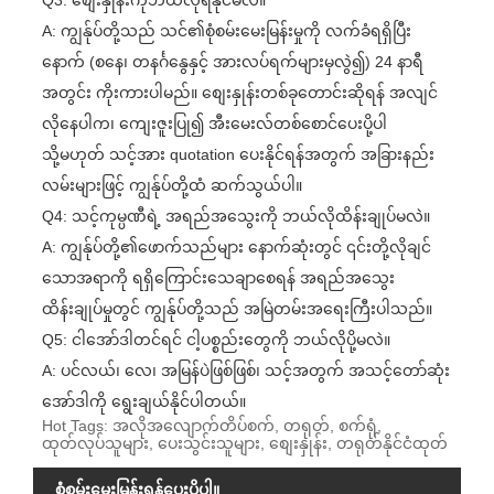
A: ကျွန်ုပ်တို့သည် သင်၏စုံစမ်းမေးမြန်းမှုကို လက်ခံရရှိပြီး
နောက် (စနေ၊ တနင်္ဂနွေနှင့် အားလပ်ရက်များမှလွဲ၍) 24 နာရီ
အတွင်း ကိုးကားပါမည်။ စျေးနှုန်းတစ်ခုတောင်းဆိုရန် အလျင်
လိုနေပါက၊ ကျေးဇူးပြု၍ အီးမေးလ်တစ်စောင်ပေးပို့ပါ
သို့မဟုတ် သင့်အား quotation ပေးနိုင်ရန်အတွက် အခြားနည်း
လမ်းများဖြင့် ကျွန်ုပ်တို့ထံ ဆက်သွယ်ပါ။
Q4: သင့်ကုမ္ပဏီရဲ့ အရည်အသွေးကို ဘယ်လိုထိန်းချုပ်မလဲ။
A: ကျွန်ုပ်တို့၏ဖောက်သည်များ နောက်ဆုံးတွင် ၎င်းတို့လိုချင်
သောအရာကို ရရှိကြောင်းသေချာစေရန် အရည်အသွေး
ထိန်းချုပ်မှုတွင် ကျွန်ုပ်တို့သည် အမြဲတမ်းအရေးကြီးပါသည်။
Q5: ငါအော်ဒါတင်ရင် ငါ့ပစ္စည်းတွေကို ဘယ်လိုပို့မလဲ။
A: ပင်လယ်၊ လေ၊ အမြန်ပဲဖြစ်ဖြစ်၊ သင့်အတွက် အသင့်တော်ဆုံး
အော်ဒါကို ရွေးချယ်နိုင်ပါတယ်။
Hot Tags: အလိုအလျောက်တိပ်စက်, တရုတ်, စက်ရုံ,
ထုတ်လုပ်သူများ, ပေးသွင်းသူများ, စျေးနှုန်း, တရုတ်နိုင်ငံထုတ်
စုံစမ်းမေးမြန်းရန်ပေးပို့ပါ။