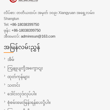
လိပ်စာ: တတိယထပ်၊ အမှတ် ၁၀၉၊ Xiangyuan အရှေ့လမ်း၊
Shangtun
Tel:
+86-18038399750
ဖုန်း:
+86-18038399750
အီးမေးလ်:
admiresun@163.com
အမြန်လမ်းညွှန်
အိမ်
ကြှနျုပျတို့အကွောငျး
ထုတ်ကုန်များ
သတင်း
ဒေါင်းလုဒ်လုပ်ပါ။
စုံစမ်းမေးမြန်းရန်ပေးပို့ပါ။