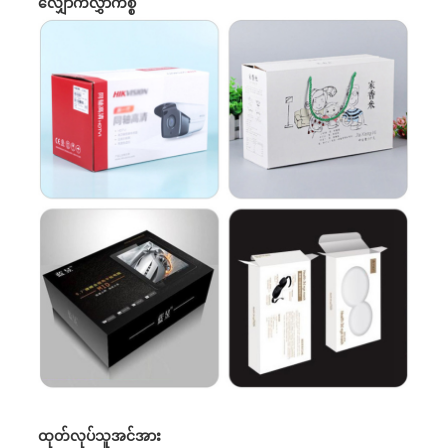
လျှောက်လွှာကိစ္စ
ထုတ်လုပ်သူအင်အား